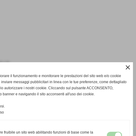
0 / 0
close
gliorare il funzionamento e monitorare le prestazioni del sito web e/o cookie
 inviare messaggi pubblicitari in linea con le tue preferenze, come dettagliato
rio autorizzare i nostri cookie. Cliccando sul pulsante ACCONSENTO,
o banner e navigando il sito acconsenti all'uso dei cookie.
si.
nso
re fruibile un sito web abilitando funzioni di base come la