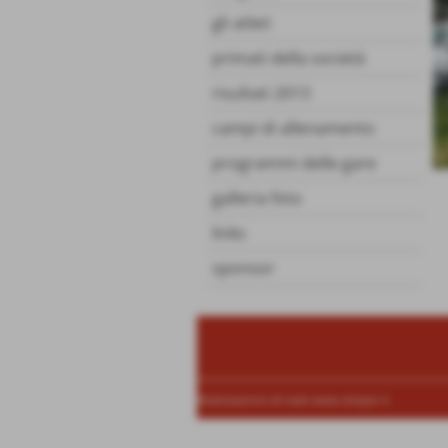
gli atleti
primati della società
risultati 2013
campi di allenamento
programmi delle gare
galleria foto
links
sponsor
Realizzazione siti web www.sitoper.it