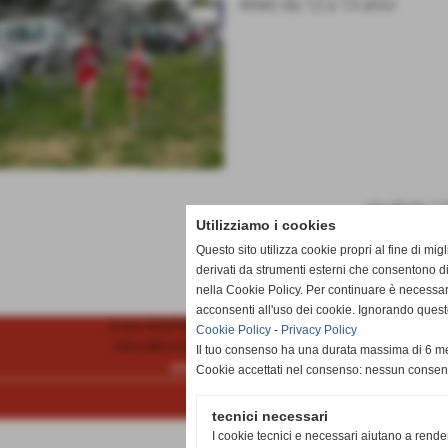
Atleti da 12 a 13 anni
risultati: 1-
Utilizziamo i cookies
Questo sito utilizza cookie propri al fine di mi
derivati da strumenti esterni che consentono di
nella Cookie Policy. Per continuare è necessa
acconsenti all'uso dei cookie. Ignorando quest
A.S.D. ATLETICA SESTINI FIAMME VERDI
Cookie Policy
-
Privacy Policy
VIA CARLO DARWIN 3 - Arezzo (Arezzo)
Il tuo consenso ha una durata massima di 6 me
atleticasestini@tin.it
Cookie accettati nel consenso: nessun conse
tecnici necessari
I cookie tecnici e necessari aiutano a rende