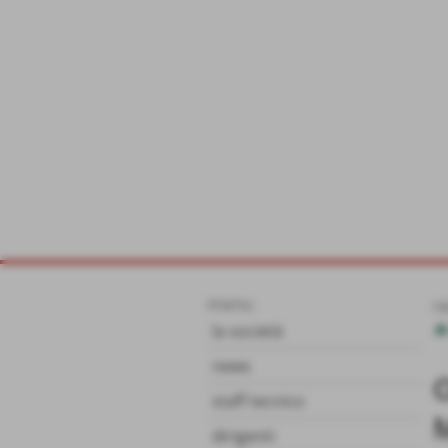
menu
n
la società
news
staff tecnico
dirigenti