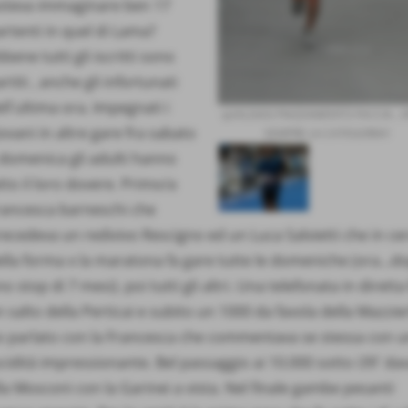
oteva immaginare ben 17
rtenti in quel di Lama?
bene tutti gli iscritti sono
rtiti , anche gli infortunati
ll´ultima ora. Impegnati i
qUALSIASI PIAZZAMENTO FACCIA...
ovani in altre gare fra sabato
SEMPRE LA CATEGORIA!!
 domenica gli adulti hanno
tto il loro dovere. Primo/a
rancesca barneschi che
ecedeva un redivivo Rescigno ed un Luca Salvietti che in ce
lla forma x la maratona fa gare tutte le domeniche (ora...d
o stop di 7 mesi). poi tutti gli altri. Una telefonata in diretta
 salto della Perticai e subito un 1000 da favola della Mazzier
o parlato con la Francesca che commentava se stessa con 
cidità impressionante. Bel passaggio ai 10.000 sotto i39´ da
la Mosconi con la Garinei a vista. Nel finale gambe pesanti