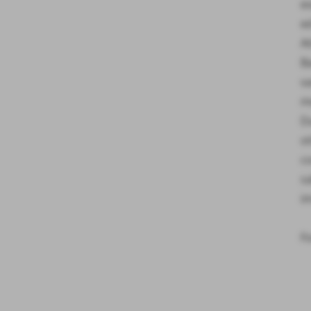
es
ed
A
Ba
va
me
D
ot
c
sa
i
F