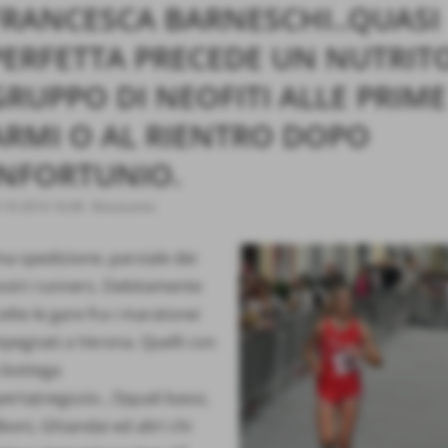
FRANCESCA BARNESCHI..QUASI
PERFETTA PRECEDE UN NUTRIT
GRUPPO DI NEOFITI ALLE PRIME
ARMI O AL RIENTRO DOPO
INFORTUNIO.
-10-2014 16:38
-
Brevissime
a spedizione..parziale dei
ostri runners. Debitamente
elte le gare fra i maratonei
mpegnati a Verona. Quelli con
 bottega
erta(negozio...!!)quali bassi,
boni, Ghiandai ed altri chi