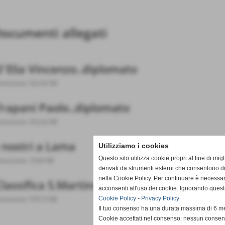
ocumenti allegati
D´Elia Vincenzo..diplomato
mensione: 322,62 KB
Trapani Paolo..diplomato
mensione: 322,62 KB
I nostri a Lama
Utilizziamo i cookies
Questo sito utilizza cookie propri al fine di mi
mensione: 19,83 KB
derivati da strumenti esterni che consentono di
nella Cookie Policy. Per continuare è necessa
Classifica S.Martino Sopr´Arno
acconsenti all'uso dei cookie. Ignorando quest
mensione: 579,73 KB
Cookie Policy
-
Privacy Policy
Il tuo consenso ha una durata massima di 6 me
Cookie accettati nel consenso: nessun conse