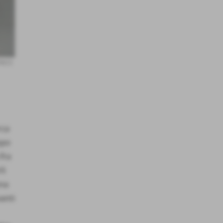
VINCE
rca
opo
 fra
li
una
vanti