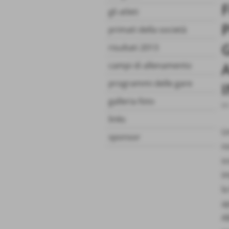
gli atleti
primati della società
risultati 2013
campi di allenamento
programmi delle gare
galleria foto
05
links
Un
sponsor
n
sc
i
la
ap
Al