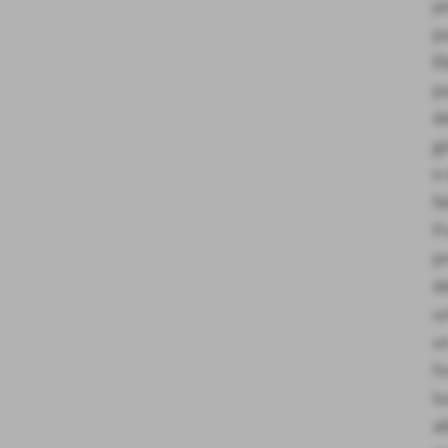
p
pa
Eb
pa
de
gi
e
fa
F
pr
de
un
un
h
lu
al