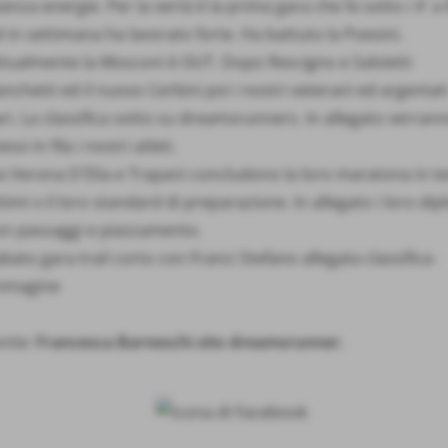
enza energie. Per la vertà è la prima gara che fa sotto i 4´ a
 in settimana ha lavorato forte. Ha battuto la Poesini.
ttualmente la Mosconi è OUT. Dopo Rescigno e Salvietti
nchetti ed il nuovo Cerbini poi i nostri veterani ed argentat
ri. La classifica sotto su dreamsrunners. In allegato verran
ssi in fila i nostri atleti.
a Verona D´Elia e Trapani concludono la loro maratona in t
timi x il loro standard di preparazione. In allegato i loro dip
on passaggi e piazzamento.
bato gara trail corto con Franci Stefano allegata classifica-
mmagine
onte:
Francesca Barneschi sito dreamsrunner.