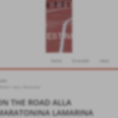
home
la società
news
ews
Home
>
news
>
Brevissime
ON THE ROAD ALLA
MARATONINA LAMARINA