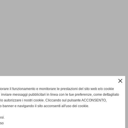
close
ta
gliorare il funzionamento e monitorare le prestazioni del sito web e/o cookie
 inviare messaggi pubblicitari in linea con le tue preferenze, come dettagliato
rio autorizzare i nostri cookie. Cliccando sul pulsante ACCONSENTO,
o banner e navigando il sito acconsenti all'uso dei cookie.
si.
nso