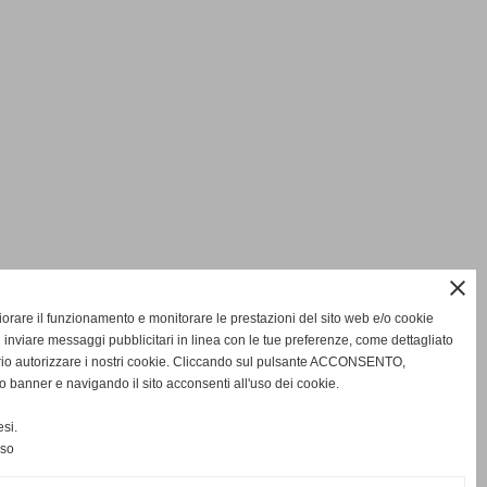
close
gliorare il funzionamento e monitorare le prestazioni del sito web e/o cookie
 inviare messaggi pubblicitari in linea con le tue preferenze, come dettagliato
rio autorizzare i nostri cookie. Cliccando sul pulsante ACCONSENTO,
o banner e navigando il sito acconsenti all'uso dei cookie.
si.
nso